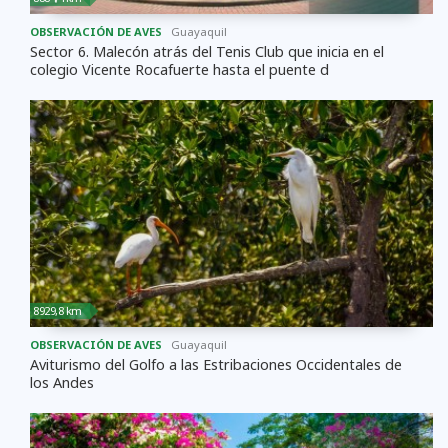
OBSERVACIÓN DE AVES
Guayaquil
Sector 6. Malecón atrás del Tenis Club que inicia en el
colegio Vicente Rocafuerte hasta el puente d
8929,8 km
OBSERVACIÓN DE AVES
Guayaquil
Aviturismo del Golfo a las Estribaciones Occidentales de
los Andes