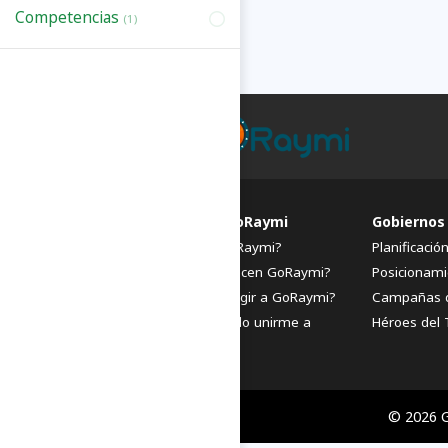
Competencias
(1)
FAQs de GoRaymi
Gobiernos
¿Qué es GoRaymi?
Planificació
¿Quiénes hacen GoRaymi?
Posicionami
¿Por qué elegir a GoRaymi?
Campañas 
¿Cómo puedo unirme a
Héroes del 
GoRaymi?
© 2026 G