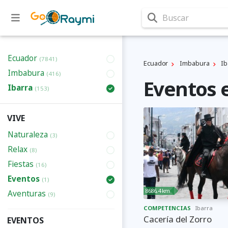
Buscar
Ecuador
(7841)
Ecuador
Imbabura
Ib
Imbabura
(416)
Eventos 
Ibarra
(153)
VIVE
Naturaleza
(3)
Relax
(8)
Fiestas
(16)
Eventos
(1)
8686,4 km
Aventuras
(9)
COMPETENCIAS
Ibarra
Cacería del Zorro
EVENTOS