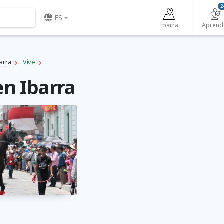
2
ES
Ibarra
Aprend
arra
Vive
en Ibarra