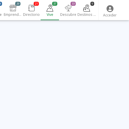
4
29
21
37
33
9
e
Emprendedores
Directorio
Vive
Descubre
Destinos turísticos
Acceder