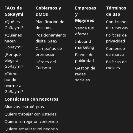
FAQs de
Gobiernos y
Empresas
Términos
GoRaymi
DMOs
y
de uso
Mipymes
¿Qué es
Planificación de
Condiciones
GoRaymi?
destinos
de reservas
Vende tus
ofertas
¿Quiénes
Posicionamiento
Políticas de
hacen
digital SaaS
privacidad
Inbound
GoRaymi?
marketing
Campañas de
Contenido
¿Por qué
promoción
de marca
Planes de
elegir a
publicidad
Héroes del
Políticas de
GoRaymi?
Turismo
cookies
Gestión de
¿Cómo
redes
puedo
sociales
unirme a
GoRaymi?
Contáctate con nosotros
Alianzas estratégicas
Quiero trabajar con ustedes
Quiero corregir un contenido
Quiero actualizar mi negocio