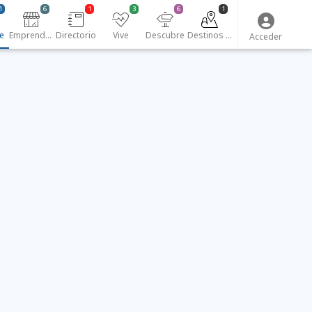
1
6
1
3
6
1
e
Emprendedores
Directorio
Vive
Descubre
Destinos turísticos
Acceder