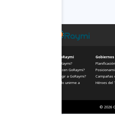
FAQs de GoRaymi
Gobiernos
¿Qué es GoRaymi?
Planificació
¿Quiénes hacen GoRaymi?
Posicionami
¿Por qué elegir a GoRaymi?
Campañas 
¿Cómo puedo unirme a
Héroes del 
GoRaymi?
© 2026 G