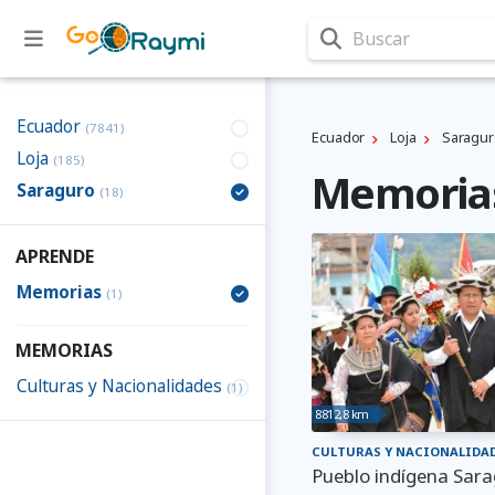
Buscar
Ecuador
(7841)
Ecuador
Loja
Saragu
Loja
(185)
Memorias
Saraguro
(18)
APRENDE
Memorias
(1)
MEMORIAS
Culturas y Nacionalidades
(1)
8812,8 km
CULTURAS Y NACIONALIDA
Pueblo indígena Sar