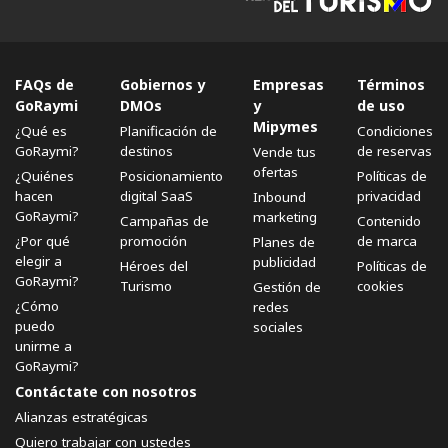
FAQs de
Gobiernos y
Empresas
Términos
GoRaymi
DMOs
y
de uso
Mipymes
¿Qué es
Planificación de
Condiciones
GoRaymi?
destinos
de reservas
Vende tus
ofertas
¿Quiénes
Posicionamiento
Políticas de
hacen
digital SaaS
privacidad
Inbound
GoRaymi?
marketing
Campañas de
Contenido
¿Por qué
promoción
de marca
Planes de
elegir a
publicidad
Héroes del
Políticas de
GoRaymi?
Turismo
cookies
Gestión de
¿Cómo
redes
puedo
sociales
unirme a
GoRaymi?
Contáctate con nosotros
Alianzas estratégicas
Quiero trabajar con ustedes