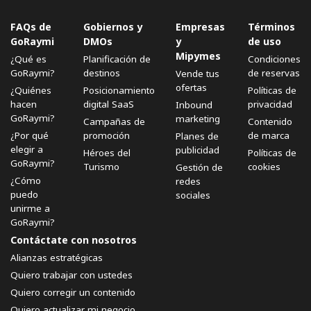
FAQs de
Gobiernos y
Empresas
Términos
GoRaymi
DMOs
y
de uso
Mipymes
¿Qué es
Planificación de
Condiciones
GoRaymi?
destinos
de reservas
Vende tus
ofertas
¿Quiénes
Posicionamiento
Políticas de
hacen
digital SaaS
privacidad
Inbound
GoRaymi?
marketing
Campañas de
Contenido
¿Por qué
promoción
de marca
Planes de
elegir a
publicidad
Héroes del
Políticas de
GoRaymi?
Turismo
cookies
Gestión de
¿Cómo
redes
puedo
sociales
unirme a
GoRaymi?
Contáctate con nosotros
Alianzas estratégicas
Quiero trabajar con ustedes
Quiero corregir un contenido
Quiero actualizar mi negocio