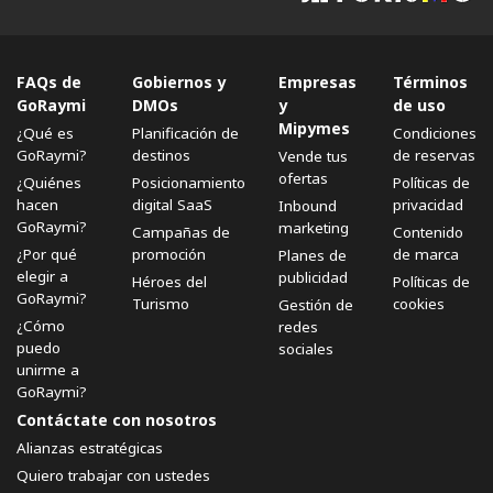
FAQs de
Gobiernos y
Empresas
Términos
GoRaymi
DMOs
y
de uso
Mipymes
¿Qué es
Planificación de
Condiciones
GoRaymi?
destinos
de reservas
Vende tus
ofertas
¿Quiénes
Posicionamiento
Políticas de
hacen
digital SaaS
privacidad
Inbound
GoRaymi?
marketing
Campañas de
Contenido
¿Por qué
promoción
de marca
Planes de
elegir a
publicidad
Héroes del
Políticas de
GoRaymi?
Turismo
cookies
Gestión de
¿Cómo
redes
puedo
sociales
unirme a
GoRaymi?
Contáctate con nosotros
Alianzas estratégicas
Quiero trabajar con ustedes