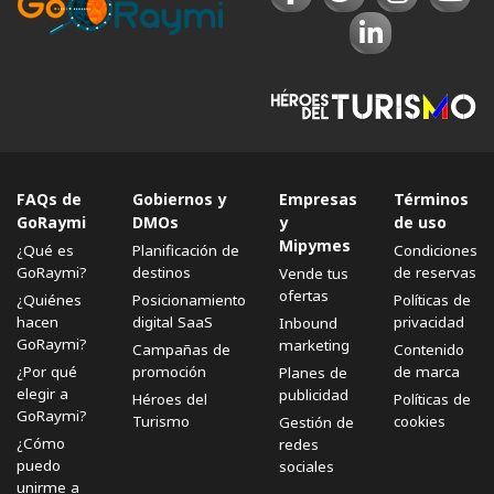
FAQs de
Gobiernos y
Empresas
Términos
GoRaymi
DMOs
y
de uso
Mipymes
¿Qué es
Planificación de
Condiciones
GoRaymi?
destinos
de reservas
Vende tus
ofertas
¿Quiénes
Posicionamiento
Políticas de
hacen
digital SaaS
privacidad
Inbound
GoRaymi?
marketing
Campañas de
Contenido
¿Por qué
promoción
de marca
Planes de
elegir a
publicidad
Héroes del
Políticas de
GoRaymi?
Turismo
cookies
Gestión de
¿Cómo
redes
puedo
sociales
unirme a