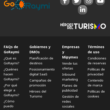
FAQs de
Gobiernos y
Empresas
Términos
GoRaymi
DMOs
y
de uso
Mipymes
¿Qué es
Planificación de
Condiciones
GoRaymi?
destinos
de reservas
Vende tus
ofertas
¿Quiénes
Posicionamiento
Políticas de
hacen
digital SaaS
privacidad
Inbound
GoRaymi?
marketing
Campañas de
Contenido
¿Por qué
promoción
de marca
Planes de
elegir a
publicidad
Héroes del
Políticas de
GoRaymi?
Turismo
cookies
Gestión de
¿Cómo
redes
puedo
sociales