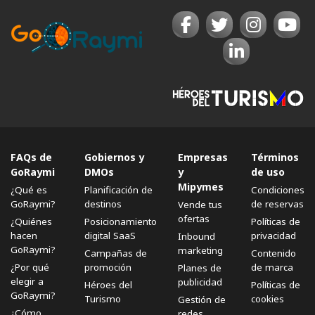
FAQs de
Gobiernos y
Empresas
Términos
GoRaymi
DMOs
y
de uso
Mipymes
¿Qué es
Planificación de
Condiciones
GoRaymi?
destinos
de reservas
Vende tus
ofertas
¿Quiénes
Posicionamiento
Políticas de
hacen
digital SaaS
privacidad
Inbound
GoRaymi?
marketing
Campañas de
Contenido
¿Por qué
promoción
de marca
Planes de
elegir a
publicidad
Héroes del
Políticas de
GoRaymi?
Turismo
cookies
Gestión de
¿Cómo
redes