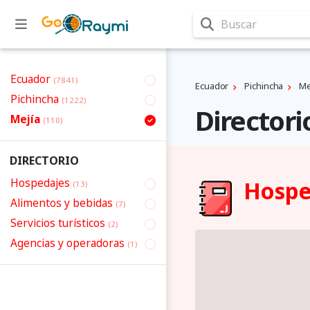
Buscar
Ecuador
(7841)
Ecuador
Pichincha
Mej
Pichincha
(1222)
Directori
Mejí­a
(110)
DIRECTORIO
Hospedajes
Hosped
(13)
Alimentos y bebidas
(7)
Servicios turísticos
(2)
Agencias y operadoras
(1)