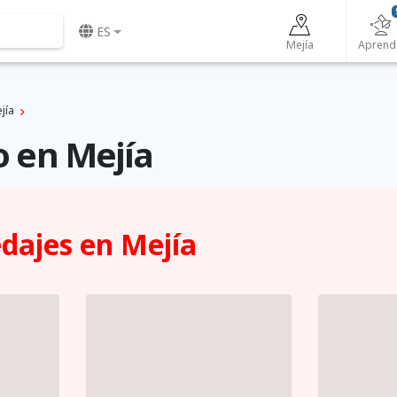
ES
Mejí­a
Aprend
í­a
o en Mejí­a
ajes en Mejí­a