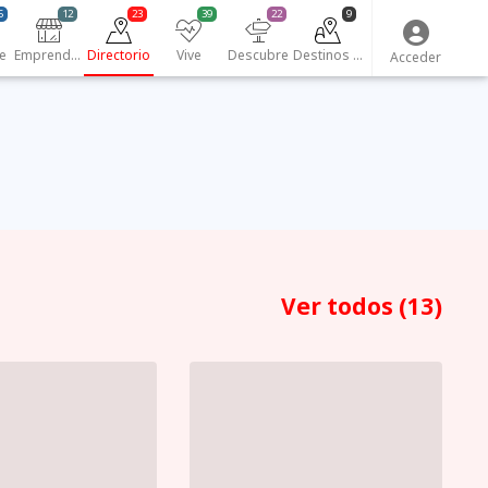
5
12
23
39
22
9
e
Emprendedores
Directorio
Vive
Descubre
Destinos turísticos
Acceder
Ver todos
(13)