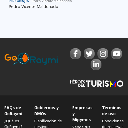
PERSONAJES
Pedro Vicente Maldonado
Pedro Vicente Maldonado
FAQs de
Gobiernos y
Empresas
Términos
GoRaymi
DMOs
y
de uso
Mipymes
¿Qué es
Planificación de
Condiciones
GoRaymi?
destinos
de reservas
Vende tus