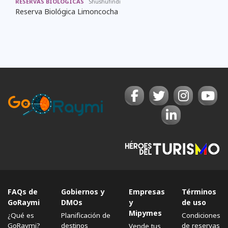
RESERVAS BIOLÓGICAS
Shushufindi
Reserva Biológica Limoncocha
FAQs de
Gobiernos y
Empresas
Términos
GoRaymi
DMOs
y
de uso
Mipymes
¿Qué es
Planificación de
Condiciones
GoRaymi?
destinos
de reservas
Vende tus