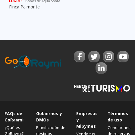
LOGDES
Baños de Agua Santa
Finca Palmonte
FAQs de
Gobiernos y
Empresas
Términos
GoRaymi
DMOs
y
de uso
Mipymes
¿Qué es
Planificación de
Condiciones
GoRaymi?
destinos
de reservas
Vende tus