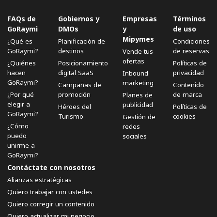
FAQs de
Gobiernos y
Empresas
Términos
GoRaymi
DMOs
y
de uso
Mipymes
¿Qué es
Planificación de
Condiciones
GoRaymi?
destinos
de reservas
Vende tus
ofertas
¿Quiénes
Posicionamiento
Políticas de
hacen
digital SaaS
privacidad
Inbound
GoRaymi?
marketing
Campañas de
Contenido
¿Por qué
promoción
de marca
Planes de
elegir a
publicidad
Héroes del
Políticas de
GoRaymi?
Turismo
cookies
Gestión de
¿Cómo
redes
puedo
sociales
unirme a
GoRaymi?
Contáctate con nosotros
Alianzas estratégicas
Quiero trabajar con ustedes
Quiero corregir un contenido
Quiero actualizar mi negocio