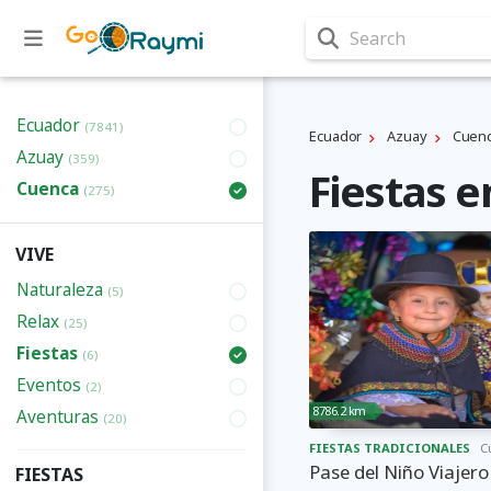
Search
Ecuador
(7841)
Ecuador
Azuay
Cuen
Azuay
(359)
Fiestas 
Cuenca
(275)
VIVE
Naturaleza
(5)
Relax
(25)
Fiestas
(6)
Eventos
(2)
8786.2 km
Aventuras
(20)
FIESTAS TRADICIONALES
C
Pase del Niño Viajero
FIESTAS