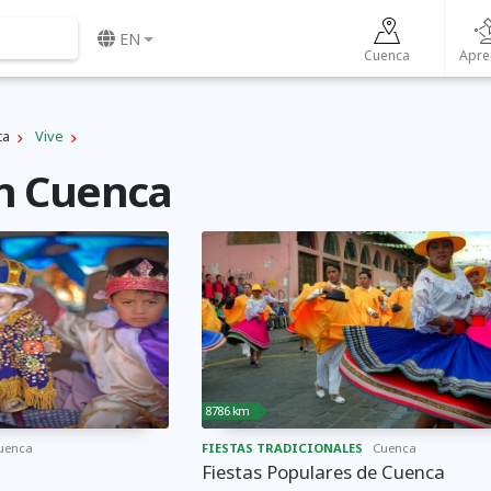
EN
Cuenca
Apre
ca
Vive
en Cuenca
8786 km
uenca
FIESTAS TRADICIONALES
Cuenca
Fiestas Populares de Cuenca