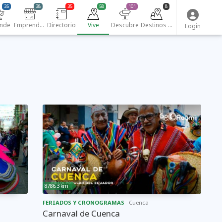
35
38
35
58
101
8
nde
Emprendedores
Directorio
Vive
Descubre
Destinos turísticos
Login
8786.3 km
FERIADOS Y CRONOGRAMAS
Cuenca
Carnaval de Cuenca