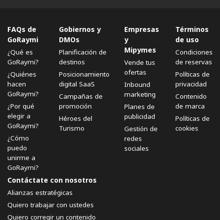
FAQs de
Gobiernos y
Empresas
Términos
GoRaymi
DMOs
y
de uso
Mipymes
¿Qué es
Planificación de
Condiciones
GoRaymi?
destinos
de reservas
Vende tus
ofertas
¿Quiénes
Posicionamiento
Políticas de
hacen
digital SaaS
privacidad
Inbound
GoRaymi?
marketing
Campañas de
Contenido
¿Por qué
promoción
de marca
Planes de
elegir a
publicidad
Héroes del
Políticas de
GoRaymi?
Turismo
cookies
Gestión de
¿Cómo
redes
puedo
sociales
unirme a
GoRaymi?
Contáctate con nosotros
Alianzas estratégicas
Quiero trabajar con ustedes
Quiero corregir un contenido