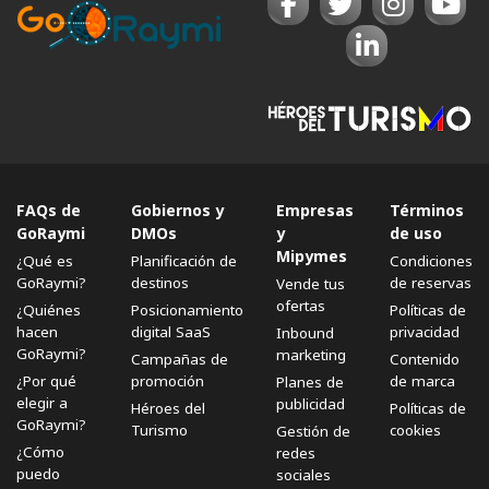
FAQs de
Gobiernos y
Empresas
Términos
GoRaymi
DMOs
y
de uso
Mipymes
¿Qué es
Planificación de
Condiciones
GoRaymi?
destinos
de reservas
Vende tus
ofertas
¿Quiénes
Posicionamiento
Políticas de
hacen
digital SaaS
privacidad
Inbound
GoRaymi?
marketing
Campañas de
Contenido
¿Por qué
promoción
de marca
Planes de
elegir a
publicidad
Héroes del
Políticas de
GoRaymi?
Turismo
cookies
Gestión de
¿Cómo
redes
puedo
sociales