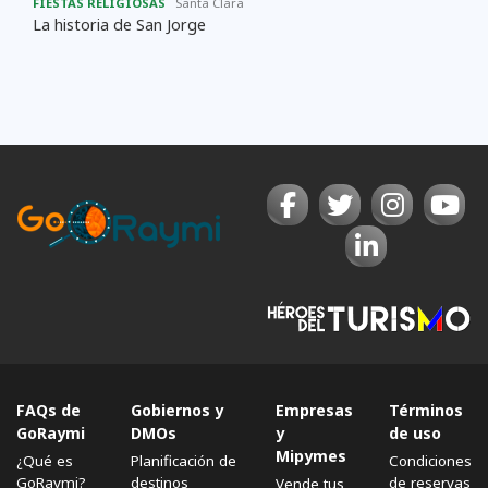
FIESTAS RELIGIOSAS
Santa Clara
La historia de San Jorge
FAQs de
Gobiernos y
Empresas
Términos
GoRaymi
DMOs
y
de uso
Mipymes
¿Qué es
Planificación de
Condiciones
GoRaymi?
destinos
de reservas
Vende tus