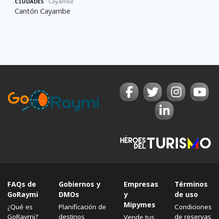
CIUDADES
Cayambe
Cantón Cayambe
FAQs de
Gobiernos y
Empresas
Términos
GoRaymi
DMOs
y
de uso
Mipymes
¿Qué es
Planificación de
Condiciones
GoRaymi?
destinos
de reservas
Vende tus