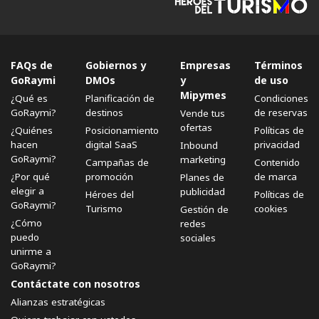
FAQs de
Gobiernos y
Empresas
Términos
GoRaymi
DMOs
y
de uso
Mipymes
¿Qué es
Planificación de
Condiciones
GoRaymi?
destinos
de reservas
Vende tus
ofertas
¿Quiénes
Posicionamiento
Políticas de
hacen
digital SaaS
privacidad
Inbound
GoRaymi?
marketing
Campañas de
Contenido
¿Por qué
promoción
de marca
Planes de
elegir a
publicidad
Héroes del
Políticas de
GoRaymi?
Turismo
cookies
Gestión de
¿Cómo
redes
puedo
sociales
unirme a
GoRaymi?
Contáctate con nosotros
Alianzas estratégicas