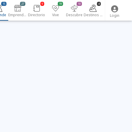
15
27
9
19
10
4
nde
Emprendedores
Directorio
Vive
Descubre
Destinos turísticos
Login