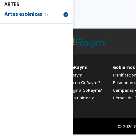
ARTES
Artes escénicas
(1)
FAQs de GoRaymi
Gobiernos
¿Qué es GoRaymi?
Planificació
¿Quiénes hacen GoRaymi?
Posicionami
¿Por qué elegir a GoRaymi?
Campañas 
¿Cómo puedo unirme a
Héroes del 
GoRaymi?
© 2026 G