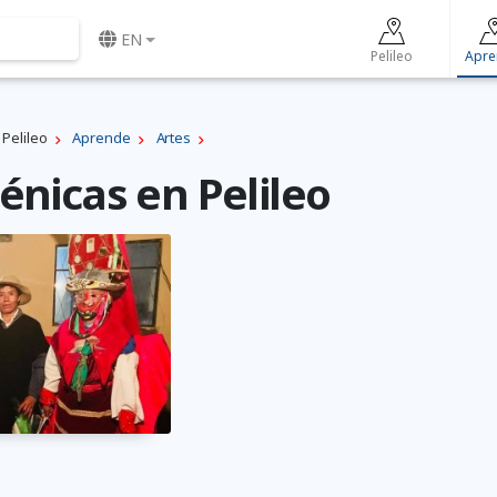
EN
Pelileo
Apre
Pelileo
Aprende
Artes
énicas en Pelileo