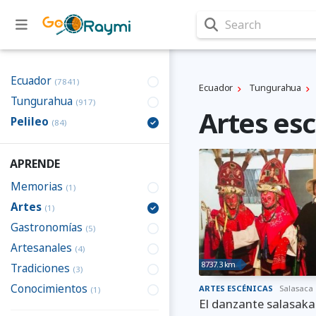
Search
Ecuador
(7841)
Ecuador
Tungurahua
Tungurahua
(917)
Artes esc
Pelileo
(84)
APRENDE
Memorias
(1)
Artes
(1)
Gastronomías
(5)
Artesanales
(4)
8737.3 km
Tradiciones
(3)
Conocimientos
ARTES ESCÉNICAS
Salasaca
(1)
El danzante salasaka