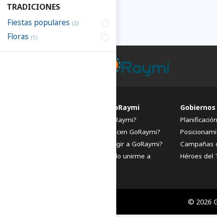
TRADICIONES
Fiestas populares
(2)
Floras
(1)
FAQs de GoRaymi
Gobiernos
¿Qué es GoRaymi?
Planificació
¿Quiénes hacen GoRaymi?
Posicionami
¿Por qué elegir a GoRaymi?
Campañas 
¿Cómo puedo unirme a
Héroes del 
GoRaymi?
© 2026 G