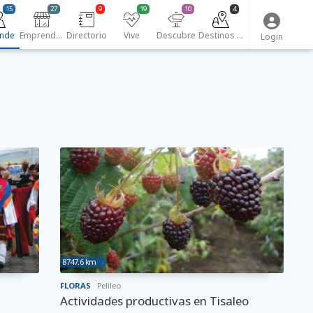
15
27
9
19
10
4
nde
Emprendedores
Directorio
Vive
Descubre
Destinos turísticos
Login
8747.6 km
FLORAS
Pelileo
Actividades productivas en Tisaleo