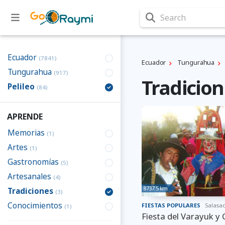
Search
Ecuador
(7841)
Ecuador
Tungurahua
Tungurahua
(917)
Tradicion
Pelileo
(84)
APRENDE
Memorias
(1)
Artes
(1)
Gastronomías
(5)
Artesanales
(4)
8737.5 km
Tradiciones
(3)
Conocimientos
FIESTAS POPULARES
Salasa
(1)
Fiesta del Varayuk y