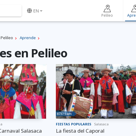
EN
Pelileo
Apre
Pelileo
Aprende
es en Pelileo
8737.5 km
ca
FIESTAS POPULARES
Salasaca
 Carnaval Salasaca
La fiesta del Caporal