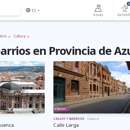
4
ES
Azuay
Aprend
ubre
Cultura
barrios en Provincia de A
8786 km
CALLES Y BARRIOS
Cuenca
Cuenca
Calle Larga