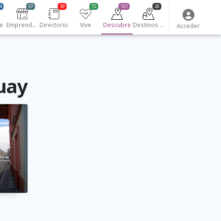
4
57
39
72
121
26
e
Emprendedores
Directorio
Vive
Descubre
Destinos turísticos
Acceder
zuay