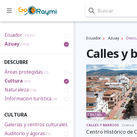
Buscar
Ecuador
(7841)
Ecuador
Azuay
Desc
Azuay
(359)
Calles y 
DESCUBRE
Áreas protegidas
(3)
Cultura
(91)
Naturaleza
(18)
Informacion turística
(9)
CULTURA
8786,1 km
Galerías y centros culturales
(2)
CALLES Y BARRIOS
Cuenca
Centro Histórico de 
Auditorio y ágoras
(1)