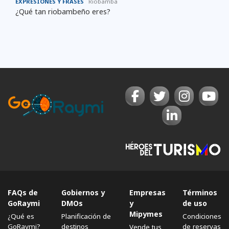
EXPRESIONES Y FRASES
Riobamba
¿Qué tan riobambeño eres?
FAQs de
Gobiernos y
Empresas
Términos
GoRaymi
DMOs
y
de uso
Mipymes
¿Qué es
Planificación de
Condiciones
GoRaymi?
destinos
de reservas
Vende tus