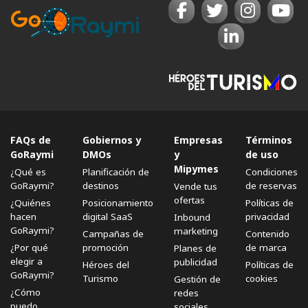
FAQs de
Gobiernos y
Empresas
Términos
GoRaymi
DMOs
y
de uso
Mipymes
¿Qué es
Planificación de
Condiciones
GoRaymi?
destinos
de reservas
Vende tus
ofertas
¿Quiénes
Posicionamiento
Políticas de
hacen
digital SaaS
privacidad
Inbound
GoRaymi?
marketing
Campañas de
Contenido
¿Por qué
promoción
de marca
Planes de
elegir a
publicidad
Héroes del
Políticas de
GoRaymi?
Turismo
cookies
Gestión de
¿Cómo
redes
puedo
sociales