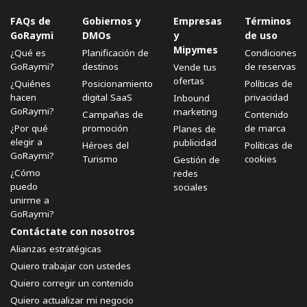
FAQs de
Gobiernos y
Empresas
Términos
GoRaymi
DMOs
y
de uso
Mipymes
¿Qué es
Planificación de
Condiciones
GoRaymi?
destinos
de reservas
Vende tus
ofertas
¿Quiénes
Posicionamiento
Políticas de
hacen
digital SaaS
privacidad
Inbound
GoRaymi?
marketing
Campañas de
Contenido
¿Por qué
promoción
de marca
Planes de
elegir a
publicidad
Héroes del
Políticas de
GoRaymi?
Turismo
cookies
Gestión de
¿Cómo
redes
puedo
sociales
unirme a
GoRaymi?
Contáctate con nosotros
Alianzas estratégicas
Quiero trabajar con ustedes
Quiero corregir un contenido
Quiero actualizar mi negocio