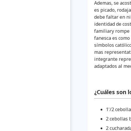
Ademas, se acost
es picado, rodaja
debe faltar en ni
identidad de cos
familiary rompe 
fanesca es como 
símbolos católic
mas representati
integrante repre
adaptados al me
¿Cuáles son l
1'/2 ceboll
2 cebollas 
2 cucharada