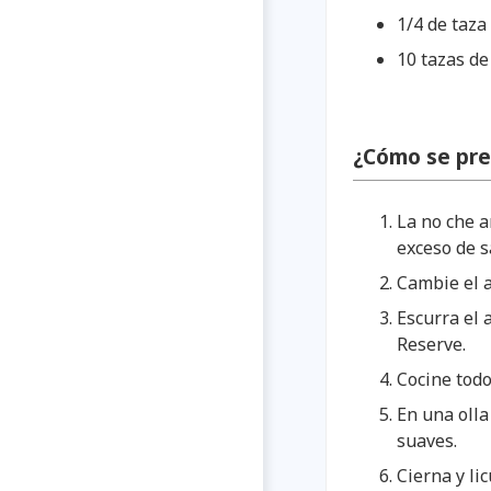
1/4 de taza
10 tazas de
¿Cómo se pre
La no che a
exceso de s
Cambie el a
Escurra el 
Reserve.
Cocine todo
En una olla
suaves.
Cierna y li