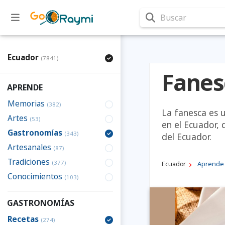
Buscar
Ecuador
(7841)
Fanes
APRENDE
Memorias
(382)
La fanesca es 
Artes
(53)
en el Ecuador, 
Gastronomías
(343)
del Ecuador.
Artesanales
(87)
Tradiciones
(377)
Ecuador
Aprende
Conocimientos
(103)
GASTRONOMÍAS
Recetas
(274)