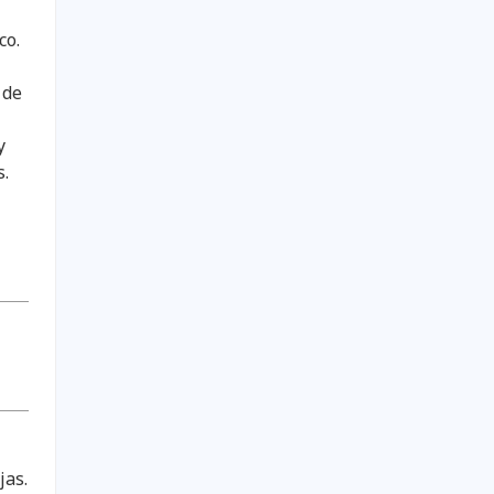
co.
 de
y
s.
jas.