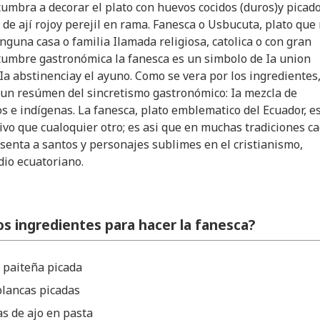
umbra a decorar el plato con huevos cocidos (duros)y picador
 de ají rojoy perejil en rama. Fanesca o Usbucuta, plato que
nguna casa o familia Ilamada religiosa, catolica o con gran
tumbre gastronómica la fanesca es un simbolo de Ia union
Ia abstinenciay el ayuno. Como se vera por los ingredientes,
un resúmen del sincretismo gastronómico: Ia mezcla de
os e indígenas. La fanesca, plato emblematico del Ecuador, e
vo que cualoquier otro; es asi que en muchas tradiciones c
senta a santos y personajes sublimes en el cristianismo,
dio ecuatoriano.
os ingredientes para hacer la fanesca?
a paiteña picada
blancas picadas
s de ajo en pasta