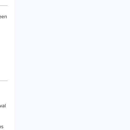
reen
val
os