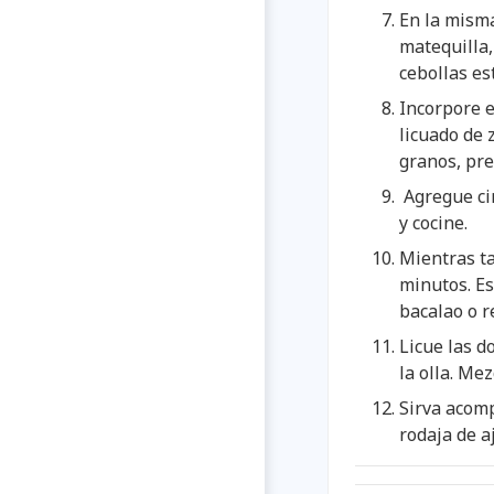
En la misma
matequilla,
cebollas es
Incorpore e
licuado de 
granos, pr
Agregue cin
y cocine.
Mientras ta
minutos. Es
bacalao o r
Licue las d
la olla. Me
Sirva acom
rodaja de a