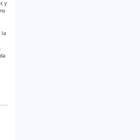
, y
 no
 la
s
ada