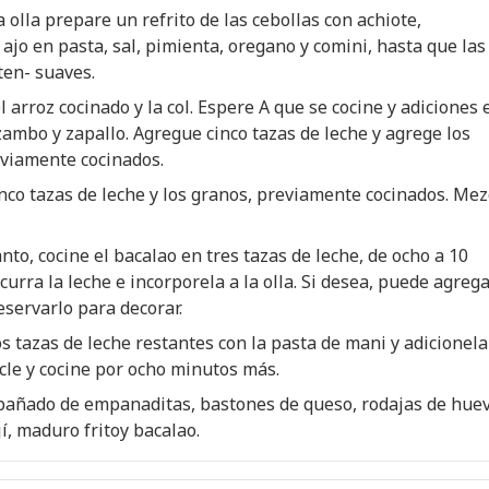
 olla prepare un refrito de las cebollas con achiote,
 ajo en pasta, sal, pimienta, oregano y comini, hasta que las
ten- suaves.
l arroz cocinado y la col. Espere A que se cocine y adiciones 
zambo y zapallo. Agregue cinco tazas de leche y agrege los
eviamente cocinados.
co tazas de leche y los granos, previamente cocinados. Mez
nto, cocine el bacalao en tres tazas de leche, de ocho a 10
curra la leche e incorporela a la olla. Si desea, puede agrega
eservarlo para decorar.
os tazas de leche restantes con la pasta de mani y adicionela
zcle y cocine por ocho minutos más.
pañado de empanaditas, bastones de queso, rodajas de huev
jí, maduro fritoy bacalao.