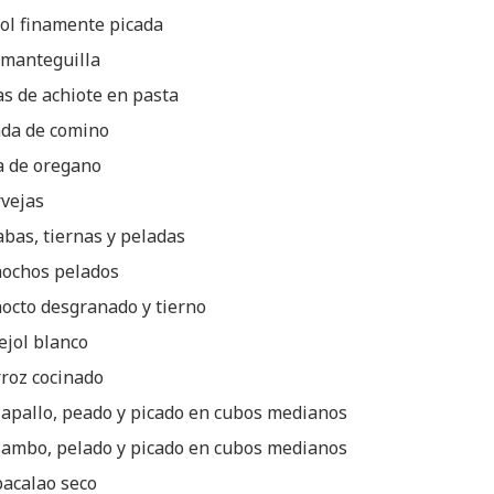
col finamente picada
 manteguilla
s de achiote en pasta
ada de comino
a de oregano
rvejas
abas, tiernas y peladas
chochos pelados
hocto desgranado y tierno
rejol blanco
rroz cocinado
zapallo, peado y picado en cubos medianos
 sambo, pelado y picado en cubos medianos
bacalao seco