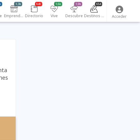
k
1,3k
849
1,6k
1,9k
654
e
Emprendedores
Directorio
Vive
Descubre
Destinos turísticos
Acceder
nta
ones