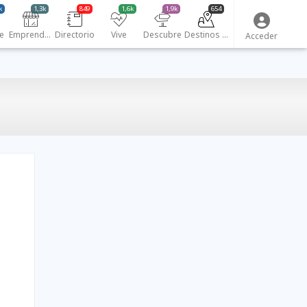
k
1,3k
849
1,6k
1,9k
654
e
Emprendedores
Directorio
Vive
Descubre
Destinos turísticos
Acceder