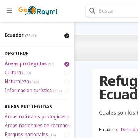
Buscar
Ecuador
(7841)
DESCUBRE
Áreas protegidas
(97)
Cultura
(889)
Refugi
Naturaleza
(648)
Ecuad
Informacion turística
(257)
ÁREAS PROTEGIDAS
Cuales son los 
Áreas naturales protegidas
(5)
Áreas nacionales de recreación
(5)
Ecuador
Descubr
Parques nacionales
(16)