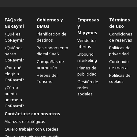
FAQs de
Gobiernos y
Empresas
Términos
GoRaymi
DMOs
y
de uso
Mipymes
¿Qué es
Planificación de
Condiciones
GoRaymi?
destinos
de reservas
Vende tus
ofertas
¿Quiénes
Posicionamiento
Políticas de
hacen
digital SaaS
privacidad
Inbound
GoRaymi?
marketing
Campañas de
Contenido
¿Por qué
promoción
de marca
Planes de
elegir a
publicidad
Héroes del
Políticas de
GoRaymi?
Turismo
cookies
Gestión de
¿Cómo
redes
puedo
sociales
unirme a
GoRaymi?
Contáctate con nosotros
Alianzas estratégicas
Quiero trabajar con ustedes
Quiero corregir un contenido