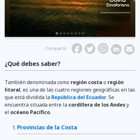
Compartir
:
¿Qué debes saber?
También denominada como
región costa
o
región
litoral
, es una de las cuatro regiones geográficas en las
que está dividida la
República del Ecuador
. Se
encuentra situada entre la
cordillera de los Andes
y
el
océano Pacífico
.
Provincias de la Costa