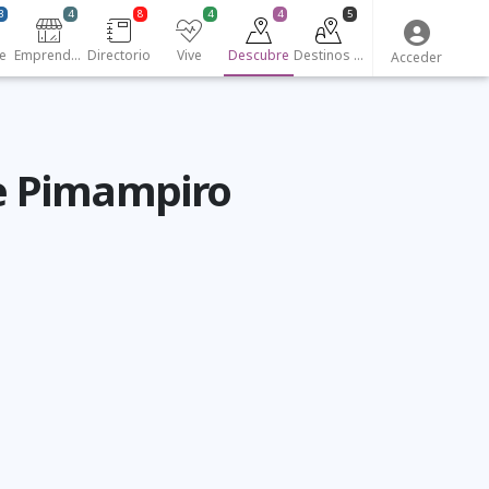
3
4
8
4
4
5
e
Emprendedores
Directorio
Vive
Descubre
Destinos turísticos
Acceder
de Pimampiro