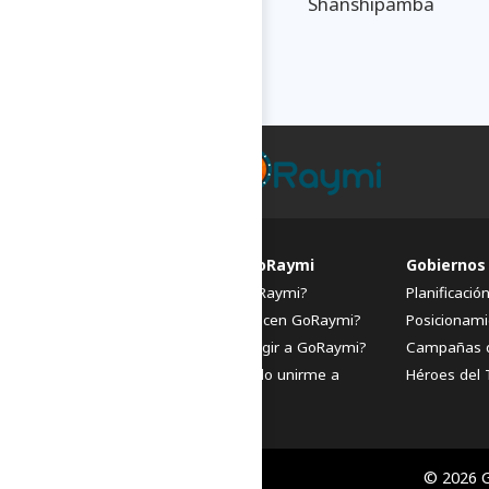
Shanshipamba
FAQs de GoRaymi
Gobiernos
¿Qué es GoRaymi?
Planificació
¿Quiénes hacen GoRaymi?
Posicionami
¿Por qué elegir a GoRaymi?
Campañas 
¿Cómo puedo unirme a
Héroes del 
GoRaymi?
© 2026 G