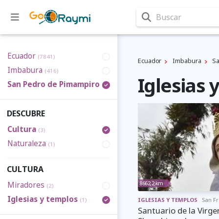
Buscar
Ecuador
(7841)
Ecuador
Imbabura
Sa
Imbabura
(416)
Iglesias
San Pedro de Pimampiro
(28)
DESCUBRE
Cultura
(3)
Naturaleza
(1)
CULTURA
8662,2 km
Miradores
(2)
Iglesias y templos
(1)
IGLESIAS Y TEMPLOS
San F
Santuario de la Virge