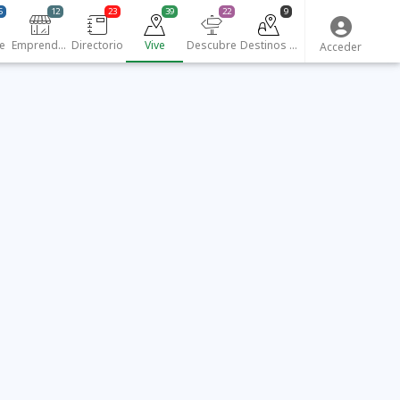
5
12
23
39
22
9
e
Emprendedores
Directorio
Vive
Descubre
Destinos turísticos
Acceder