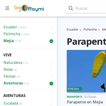
Buscar
Ecuador
(7841)
Ecuador
Pichincha
Mej
Pichincha
(1222)
Parapent
Mejí­a
(110)
VIVE
Naturaleza
(15)
Relax
(6)
Fiestas
(5)
Aventuras
(13)
8744,3 km
AVENTURAS
PARAPENTE
El Chaupi
Parapente en Mejía
Escalada
(6)