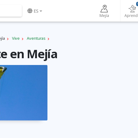
ES
Mejí­a
Aprend
í­a
Vive
Aventuras
e en Mejí­a