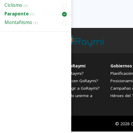
Ciclismo
(5)
Parapente
(1)
Montañismo
(1)
FAQs de GoRaymi
Gobiernos
¿Qué es GoRaymi?
Planificació
¿Quiénes hacen GoRaymi?
Posicionami
¿Por qué elegir a GoRaymi?
Campañas 
¿Cómo puedo unirme a
Héroes del 
GoRaymi?
© 2026 G