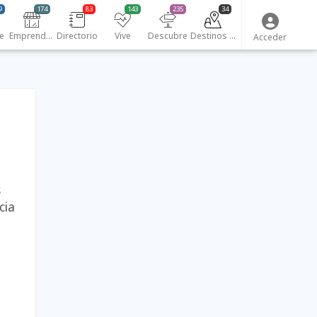
9
174
83
143
235
34
e
Emprendedores
Directorio
Vive
Descubre
Destinos turísticos
Acceder
s
cia