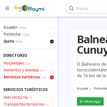
Buscar
Ecuador
(7841)
Pichincha
Balne
(1222)
Quito
(858)
Cunu
DIRECTORIO
Hospedajes
El Balneario d
(22)
noroccidentales
Alimentos y bebidas
(47)
de 16 km de la
Servicios turísticos
(14)
Ecuador
Pichinch
SERVICIOS TURÍSTICOS
Vida nocturna
(3)
WhatsApp
Transportes terrestres
(3)