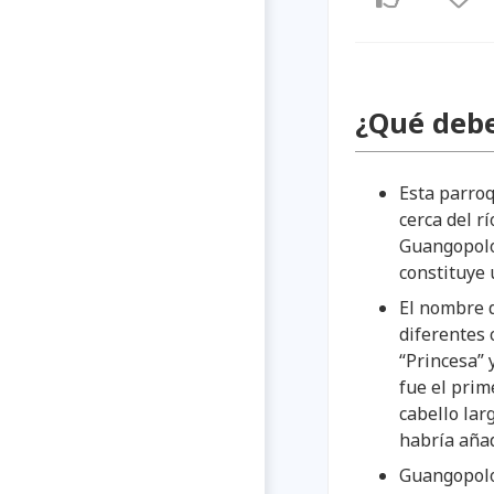
¿Qué debe
Esta parroq
cerca del rí
Guangopolo 
constituye
El nombre d
diferentes 
“Princesa” 
fue el prim
cabello lar
habría añad
Guangopolo 