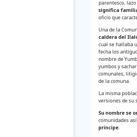
parentesco, lazo
significa famil
oficio que carac
Una de la Comun
caldera del Ilal
cual se hallaba 
fecha los antigu
nombre de Yumbo
yumbos y sacharu
comunales, litig
de la comuna.
La misma poblaci
versiones de su s
Su nombre se or
comunidades as
príncipe
.