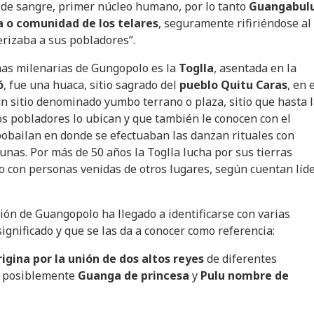
 de sangre, primer núcleo humano, por lo tanto
Guangabul
ia o comunidad de los telares
, seguramente rifiriéndose al
terizaba a sus pobladores”.
as milenarias de Gungopolo es la
Toglla
, asentada en la
ó
, fue una huaca, sitio sagrado del
pueblo Quitu Caras
, en 
un sitio denominado yumbo terrano o plaza, sitio que hasta 
os pobladores lo ubican y que también le conocen con el
bailan en donde se efectuaban las danzan rituales con
nas. Por más de 50 años la Toglla lucha por sus tierras
io con personas venidas de otros lugares, según cuentan líd
ón de Guangopolo ha llegado a identificarse con varias
ignificado y que se las da a conocer como referencia:
igina por la unión de dos altos reyes
de diferentes
í posiblemente
Guanga de princesa
y
Pulu nombre de