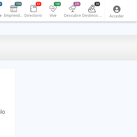
9
174
83
143
235
34
e
Emprendedores
Directorio
Vive
Descubre
Destinos turísticos
Acceder
alo