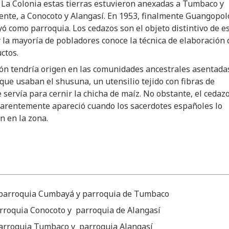
 La Colonia estas tierras estuvieron anexadas a Tumbaco y
ente, a Conocoto y Alangasí. En 1953, finalmente Guangopol
yó como parroquia. Los cedazos son el objeto distintivo de e
 la mayoría de pobladores conoce la técnica de elaboración 
ctos.
ión tendría origen en las comunidades ancestrales asentada
 que usaban el shusuna, un utensilio tejido con fibras de
 servía para cernir la chicha de maíz. No obstante, el cedaz
parentemente apareció cuando los sacerdotes españoles lo
n en la zona.
a parroquia Cumbayá y parroquia de Tumbaco
arroquia Conocoto y parroquia de Alangasí
 parroquia Tumbaco y parroquia Alangasí