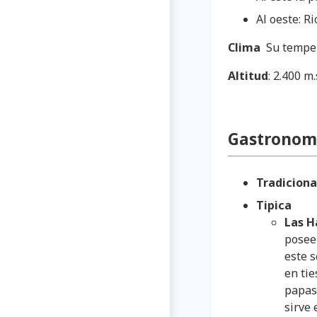
Al oeste: R
Clima
Su temper
Altitud
: 2.400 m
Gastronom
Tradicion
Tipica
Las H
posee 
este 
en tie
papas 
sirve