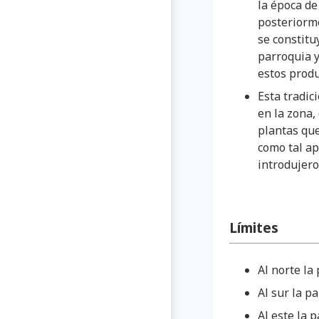
la época de
posteriorm
se constitu
parroquia y
estos produ
Esta tradic
en la zona,
plantas que
como tal a
introdujero
Límites
Al norte l
Al sur la p
Al este la