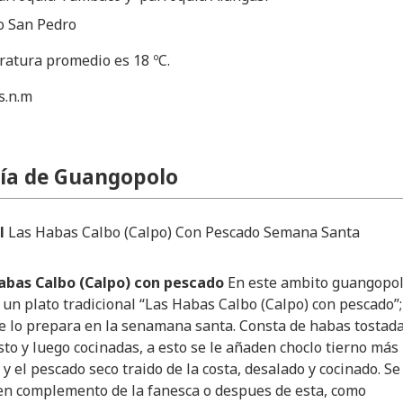
io San Pedro
atura promedio es 18 ºC.
.s.n.m
ía de Guangopolo
al
Las Habas Calbo (Calpo) Con Pescado Semana Santa
abas Calbo (Calpo) con pescado
En este ambito guangopo
un plato tradicional “Las Habas Calbo (Calpo) con pescado”;
se lo prepara en la senamana santa. Consta de habas tostad
sto y luego cocinadas, a esto se le añaden choclo tierno más
y el pescado seco traido de la costa, desalado y cocinado. Se
 en complemento de la fanesca o despues de esta, como