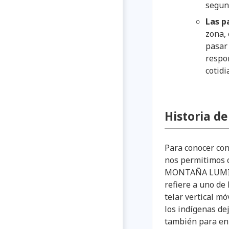
segun
Las p
zona, 
pasar
respon
cotidi
Historia d
Para conocer co
nos permitimos c
MONTAÑA LUMINO
refiere a uno de 
telar vertical mó
los indígenas de
también para enhe