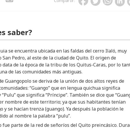
Compartir
:
s saber?
uia se encuentra ubicada en las faldas del cerro Ilaló, muy
o San Pedro, al este de la ciudad de Quito. El origen de
data de la época de la tribu de los Quitus-Caras, por lo tan
 una de las comunidades más antiguas.
e Guangopolo se deriva de la unión de dos altos reyes de
comunidades: “Guango” que en lengua quichua significa
y “Pulu” que significa “Príncipe”. También se dice que “Guan
er nombre de este territorio; ya que sus habitantes tenían
go y se hacían trenza (guango). Ya después la población le
ido al nombre la palabra “pulu”.
fue parte de la red de señoríos del Quito preincásico. Dur