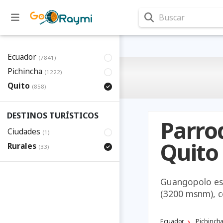
Buscar
Ecuador
(7841)
Pichincha
(1222)
Quito
(858)
DESTINOS TURÍSTICOS
Parro
Ciudades
(1)
Quito
Rurales
(33)
Guangopolo está
(3200 msnm), co
Ecuador
Pichinch