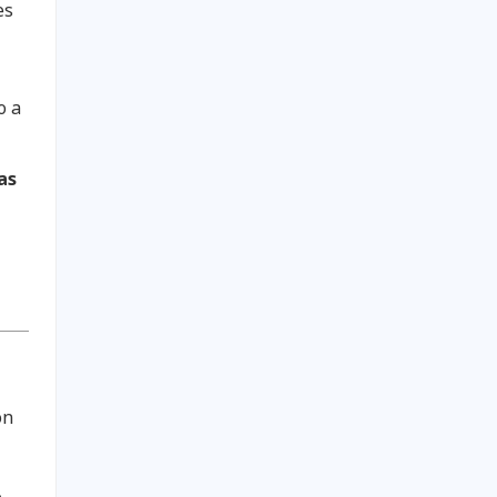
es
o a
as
ón