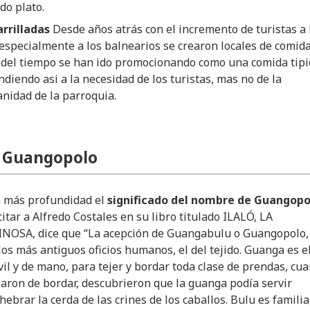
do plato.
arrilladas
Desde años atrás con el incremento de turistas a 
especialmente a los balnearios se crearon locales de comida
 del tiempo se han ido promocionando como una comida tipi
diendo asi a la necesidad de los turistas, mas no de la
anidad de la parroquia.
e Guangopolo
n más profundidad el
significado del nombre de Guangopo
itar a Alfredo Costales en su libro titulado ILALÓ, LA
SA, dice que “La acepción de Guangabulu o Guangopolo,
los más antiguos oficios humanos, el del tejido. Guanga es e
vil y de mano, para tejer y bordar toda clase de prendas, cu
jaron de bordar, descubrieron que la guanga podía servir
brar la cerda de las crines de los caballos. Bulu es familia