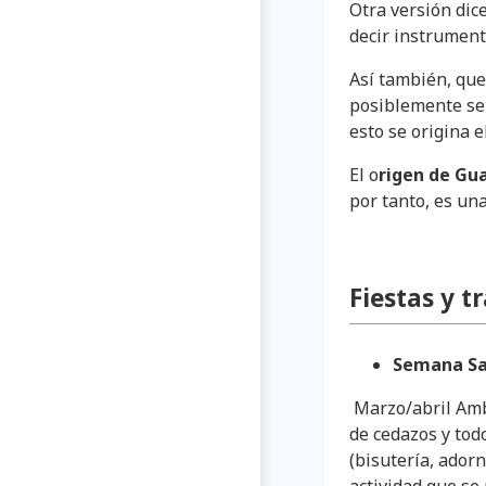
Otra versión dic
decir instrumento
Así también, que
posiblemente se
esto se origina 
El o
rigen de Gu
por tanto, es un
Fiestas y t
Semana San
Marzo/abril Ambo
de cedazos y todo
(bisutería, adorn