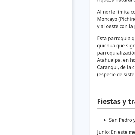
Al norte limita 
Moncayo (Pichinc
y al oeste con la
Esta parroquia 
quichua que sign
parroquializació
Atahualpa, en hon
Caranqui, de la 
(especie de sist
Fiestas y t
San Pedro 
Junio: En este me