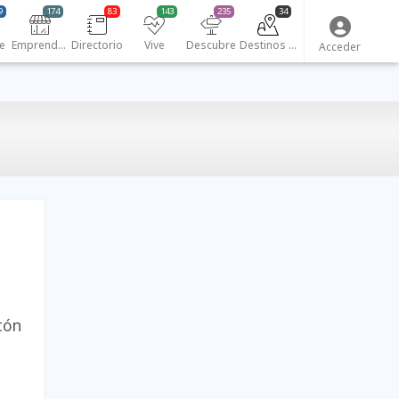
9
174
83
143
235
34
e
Emprendedores
Directorio
Vive
Descubre
Destinos turísticos
Acceder
tón