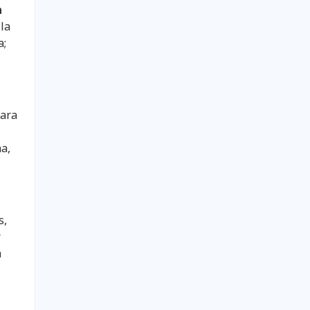
n
 la
a;
para
na,
s,
r
a