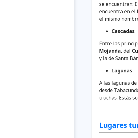
se encuentran: El
encuentra en el 
el mismo nombre
Cascadas
Entre las princi
Mojanda,
del
Cu
y la de Santa Bá
Lagunas
A las lagunas de
desde Tabacundo 
truchas. Estás s
Lugares tur