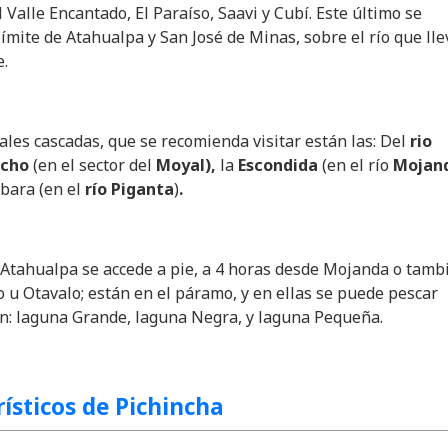
 Valle Encantado, El Paraíso, Saavi y Cubí. Este último se
límite de Atahualpa y San José de Minas, sobre el río que lle
.
pales cascadas, que se recomienda visitar están las: Del
rio
cho
(en el sector del
Moyal),
la
Escondida
(en el río
Mojan
rbara (en el
río Piganta
)
.
 Atahualpa se accede a pie, a 4 horas desde Mojanda o tamb
u Otavalo; están en el páramo, y en ellas se puede pescar
on: laguna Grande, laguna Negra, y laguna Pequeña.
ísticos de Pichincha