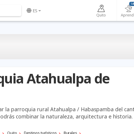
14
ES
Quito
Aprend
quia Atahualpa de
tar la parroquia rural Atahualpa / Habaspamba del can
podrás combinar la naturaleza, arquitectura e historia.
a
Quito
Destinos turísticos
Rurales