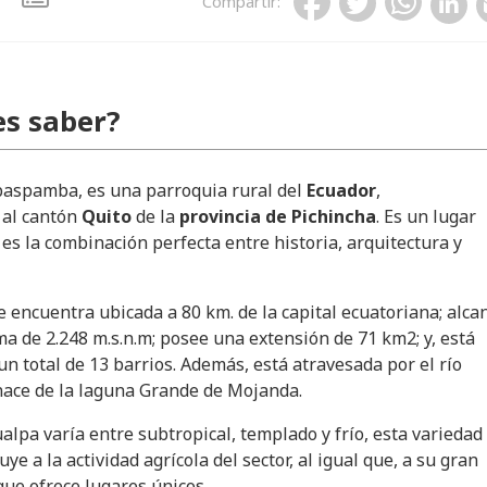
Compartir
:
s saber?
aspamba, es una parroquia rural del
Ecuador
,
 al cantón
Quito
de la
provincia de Pichincha
. Es un lugar
 es la combinación perfecta entre historia, arquitectura y
e encuentra ubicada a 80 km. de la capital ecuatoriana; alca
a de 2.248 m.s.n.m; posee una extensión de 71 km2; y, está
n total de 13 barrios. Además, está atravesada por el río
 nace de la laguna Grande de Mojanda.
alpa varía entre subtropical, templado y frío, esta variedad
uye a la actividad agrícola del sector, al igual que, a su gran
que ofrece lugares únicos.