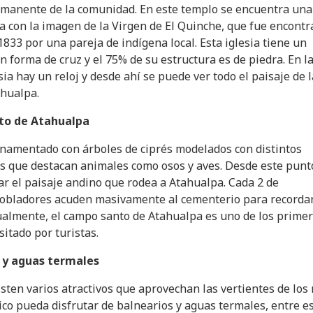
rmanente de la comunidad. En este templo se encuentra una
a con la imagen de la Virgen de El Quinche, que fue encont
 1833 por una pareja de indígena local. Esta iglesia tiene un
n forma de cruz y el 75% de su estructura es de piedra. En l
sia hay un reloj y desde ahí se puede ver todo el paisaje de l
ahualpa.
o de Atahualpa
ornamentado con árboles de ciprés modelados con distintos
os que destacan animales como osos y aves. Desde este punt
r el paisaje andino que rodea a Atahualpa. Cada 2 de
pobladores acuden masivamente al cementerio para recorda
tualmente, el campo santo de Atahualpa es uno de los prime
sitado por turistas.
 y aguas termales
sten varios atractivos que aprovechan las vertientes de los 
ico pueda disfrutar de balnearios y aguas termales, entre e