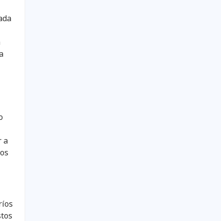
rada
a
a
o
r a
ros
ríos
stos