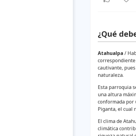
¿Qué debe
Atahualpa
/ Hab
correspondiente
cautivante, pues
naturaleza.
Esta parroquia s
una altura máxim
conformada por u
Piganta, el cual
El clima de Atahu
climática contrib
riqueza natural 