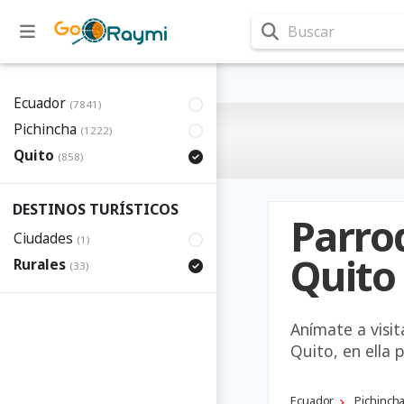
Buscar
Ecuador
(7841)
Pichincha
(1222)
Quito
(858)
DESTINOS TURÍSTICOS
Parro
Ciudades
(1)
Quito
Rurales
(33)
Anímate a visi
Quito, en ella 
Ecuador
Pichinch