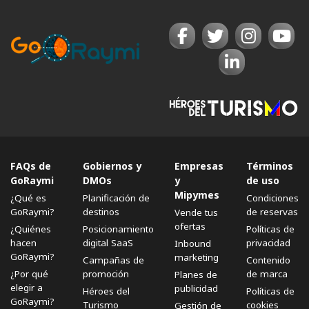
FAQs de
Gobiernos y
Empresas
Términos
GoRaymi
DMOs
y
de uso
Mipymes
¿Qué es
Planificación de
Condiciones
GoRaymi?
destinos
de reservas
Vende tus
ofertas
¿Quiénes
Posicionamiento
Políticas de
hacen
digital SaaS
privacidad
Inbound
GoRaymi?
marketing
Campañas de
Contenido
¿Por qué
promoción
de marca
Planes de
elegir a
publicidad
Héroes del
Políticas de
GoRaymi?
Turismo
cookies
Gestión de