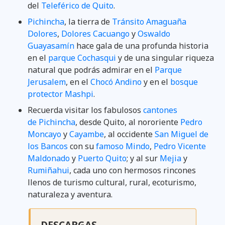
del
Teleférico de Quito
.
Pichincha
, la tierra de
Tránsito Amaguaña
Dolores
,
Dolores Cacuango
y
Oswaldo
Guayasamín
hace gala de una profunda historia
en el
parque Cochasqui
y de una singular riqueza
natural que podrás admirar en el
Parque
Jerusalem
, en el
Chocó Andino
y en el
bosque
protector Mashpi
.
Recuerda visitar los fabulosos
cantones
de Pichincha
, desde Quito, al nororiente
Pedro
Moncayo
y
Cayambe
, al occidente
San Miguel de
los Bancos
con su
famoso Mindo
,
Pedro Vicente
Maldonado
y
Puerto Quito
; y al sur
Mejia
y
Rumiñahui
, cada uno con hermosos rincones
llenos de turismo cultural, rural, ecoturismo,
naturaleza y aventura.
DESCARGAS