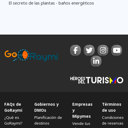
El secreto de las plantas - baños energéticos
FAQs de
Gobiernos y
Empresas
Términos
GoRaymi
DMOs
y
de uso
Mipymes
¿Qué es
Planificación de
Condiciones
GoRaymi?
destinos
de reservas
Vende tus