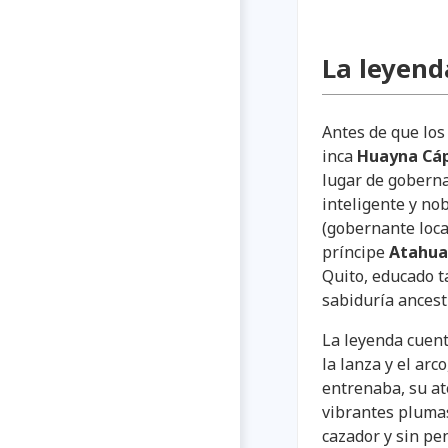
La leyend
Antes de que los
inca
Huayna Cá
lugar de goberna
inteligente y no
(gobernante local
príncipe
Atahua
Quito, educado t
sabiduría ancest
La leyenda cuent
la lanza y el ar
entrenaba, su at
vibrantes plumas
cazador y sin pe