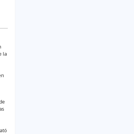
n
e la
en
 de
as
mató