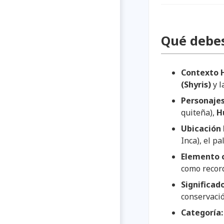
Qué debe
Contexto H
(Shyris)
y l
Personajes
quiteña),
H
Ubicación 
Inca), el p
Elemento c
como record
Significado
conservació
Categoría: