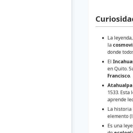
Curiosida
La leyenda,
la
cosmovi
donde todos
El
Incahua
en Quito. S
Francisco
.
Atahualpa
1533. Esta
aprende lec
La historia
elemento (l
Es una leye
de
ecologí