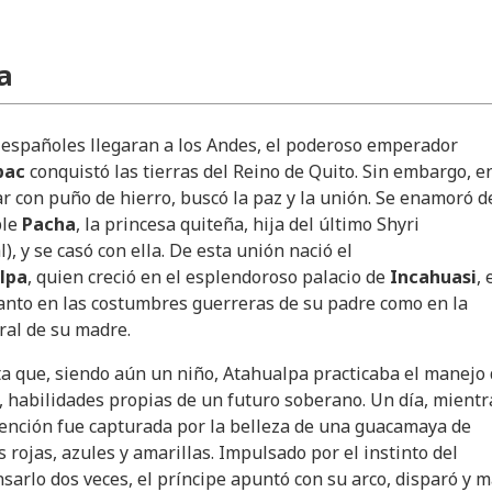
a
 españoles llegaran a los Andes, el poderoso emperador
pac
conquistó las tierras del Reino de Quito. Sin embargo, e
r con puño de hierro, buscó la paz y la unión. Se enamoró d
ble
Pacha
, la princesa quiteña, hija del último Shyri
), y se casó con ella. De esta unión nació el
lpa
, quien creció en el esplendoroso palacio de
Incahuasi
, 
anto en las costumbres guerreras de su padre como en la
ral de su madre.
a que, siendo aún un niño, Atahualpa practicaba el manejo
co, habilidades propias de un futuro soberano. Un día, mientr
ención fue capturada por la belleza de una guacamaya de
 rojas, azules y amarillas. Impulsado por el instinto del
nsarlo dos veces, el príncipe apuntó con su arco, disparó y 