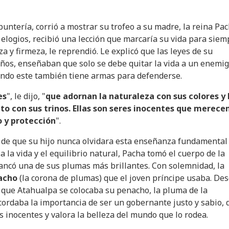
puntería, corrió a mostrar su trofeo a su madre, la reina Pac
 elogios, recibió una lección que marcaría su vida para siem
za y firmeza, le reprendió. Le explicó que las leyes de su
eños, enseñaban que solo se debe quitar la vida a un enemi
ando este también tiene armas para defenderse.
es
", le dijo, "
que adornan la naturaleza con sus colores y 
to con sus trinos. Ellas son seres inocentes que merece
 y protección
".
 de que su hijo nunca olvidara esta enseñanza fundamental
a la vida y el equilibrio natural, Pacha tomó el cuerpo de la
ncó una de sus plumas más brillantes. Con solemnidad, la
acho
(la corona de plumas) que el joven príncipe usaba. De
z que Atahualpa se colocaba su penacho, la pluma de la
ordaba la importancia de ser un gobernante justo y sabio, 
s inocentes y valora la belleza del mundo que lo rodea.