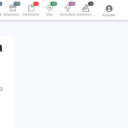
9
174
83
143
235
34
e
Emprendedores
Directorio
Vive
Descubre
Destinos turísticos
Acceder
a
El