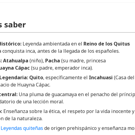
s saber
istórico:
Leyenda ambientada en el
Reino de los Quitus
a conquista inca, antes de la llegada de los españoles.
:
Atahualpa
(niño),
Pacha
(su madre, princesa
uayna Cápac
(su padre, emperador inca).
Legendaria:
Quito
, específicamente el
Incahuasi
(Casa del
alacio de Huayna Cápac.
entral:
Una pluma de guacamaya en el penacho del prínci
atorio de una lección moral.
:
Enseñanza sobre la ética, el respeto por la vida inocente y
n de la naturaleza.
Leyendas quiteñas
de origen prehispánico y enseñanza mor