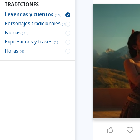
TRADICIONES
Leyendas y cuentos
(19)
Personajes tradicionales
(3)
Faunas
(33)
Expresiones y frases
(1)
Floras
(4)
Previous