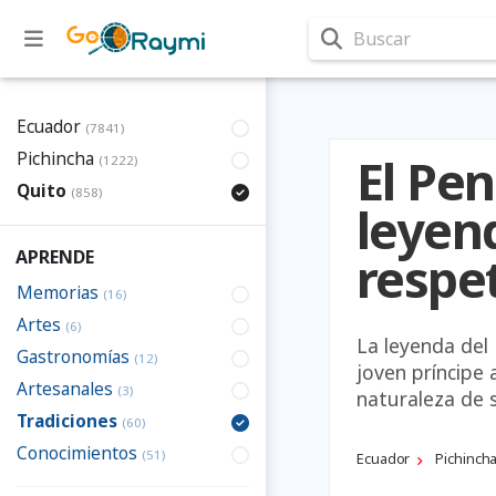
Buscar
Ecuador
(7841)
Pichincha
El Pe
(1222)
Quito
(858)
leyen
APRENDE
respet
Memorias
(16)
Artes
(6)
La leyenda del 
Gastronomías
(12)
joven príncipe 
Artesanales
(3)
naturaleza de 
Tradiciones
(60)
Conocimientos
(51)
Ecuador
Pichinch