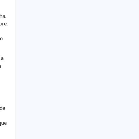
ha.
pre.
go
la
n
sde
que