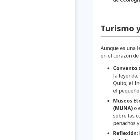
Turismo y
Aunque es una le
en el corazón de
Convento d
la leyenda,
Quito, el I
el pequeño
Museos Etn
(MUNA)
o 
sobre las c
penachos y 
Reflexión: