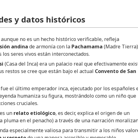
des y datos históricos
 aunque no es un hecho histórico verificable, refleja
sión andina
de armonía con la
Pachamama
(Madre Tierra)
 los seres vivos están interconectados.
si
(Casa del Inca) era un palacio real que efectivamente exis
us restos se cree que están bajo el actual
Convento de San
fue el último emperador inca, ejecutado por los españoles 
 leyenda humaniza su figura, mostrándolo como un niño que
ciones cruciales.
 es un
relato etiológico
, es decir, explica el origen de un
a pluma en el penacho) a través de una narración moralizan
nda especialmente valiosa para transmitir a los niños valor
a y respeto
de una manera accesible y memorable.