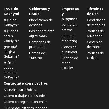
FAQs de
Gobiernos y
Empresas
Términos
GoRaymi
DMOs
y
de uso
Mipymes
¿Qué es
Planificación de
Condiciones
GoRaymi?
destinos
de reservas
Vende tus
ofertas
¿Quiénes
Posicionamiento
Políticas de
hacen
digital SaaS
privacidad
Inbound
GoRaymi?
marketing
Campañas de
Contenido
¿Por qué
promoción
de marca
Planes de
elegir a
publicidad
Héroes del
Políticas de
GoRaymi?
Turismo
cookies
Gestión de
¿Cómo
redes
puedo
sociales
unirme a
GoRaymi?
Contáctate con nosotros
Alianzas estratégicas
Quiero trabajar con ustedes
Quiero corregir un contenido
Quiero actualizar mi negocio