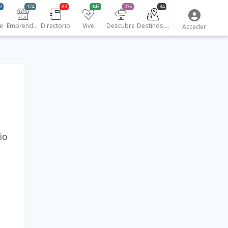
9
174
83
143
235
34
e
Emprendedores
Directorio
Vive
Descubre
Destinos turísticos
Acceder
io