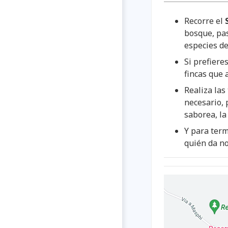
Recorre el
bosque, pa
especies de
Si prefieres
fincas que 
Realiza las
necesario, 
saborea, l
Y para term
quién da no