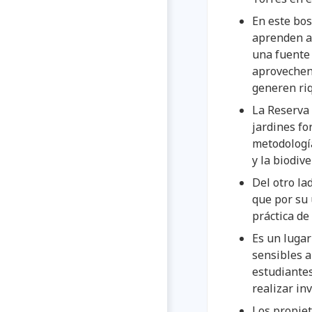
En este bos
aprenden a 
una fuente 
aprovechen 
generen riq
La Reserva
jardines fo
metodología
y la biodive
Del otro lad
que por su 
práctica de
Es un lugar
sensibles a
estudiantes
realizar inv
Los propiet