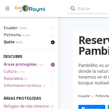
Buscar
Ecuador
(7841)
Pichincha
Reser
(1222)
Quito
(858)
Pambi
DESCUBRE
Áreas protegidas
Pambiliño es u
(18)
donde la natur
Cultura
(202)
tenemos en el i
Naturaleza
(8)
bosque nublado
Informacion turística
(7)
Ecuador
Pichinch
ÁREAS PROTEGIDAS
Refugios de vida silvestre
(2)