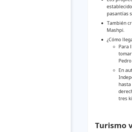
establecido
pasantías s
También cr
Mashpi.
¿Cómo lleg
Para 
tomar
Pedro 
En aut
Indep
hasta 
derec
tres k
Turismo v