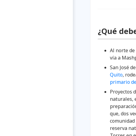
¿Qué debe
Al norte de
vía a Mashp
San José d
Quito
, rod
primario d
Proyectos d
naturales, 
preparación
que, dos ve
comunidad 
reserva nat
Torres en e