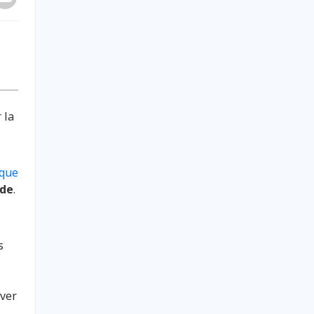
 la
que
nde
.
s
iver