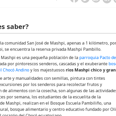
s saber?
 la comunidad San José de Mashpi, apenas a 1 kilómetro, por
i, se encuentra la reserva privada Mashpi Pambillo.
e Mashpi es una pequeña población de la
parroquia Pacto de
eada por pintorescos senderos, cascadas y el exuberante
bos
el Chocó Andino
y los majestuosos
ríos Mashpi chico y gra
e arte y manualidades con semillas, pintura con tintes
excursiones por los senderos para recolectar frutos y
 de alimentos con la cosecha, son algunas de las actividade
ces por semana, los estudiantes de la escuelita de la
de Mashpi, realizan en el Bosque Escuela Pambiliño, una
ural, bosque alimentario y centro educativo fundado por Ol
l corazón del Chocó ecuatoriano.