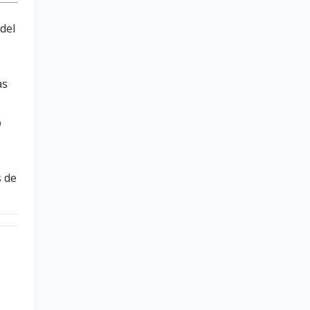
 del
as
o
s de