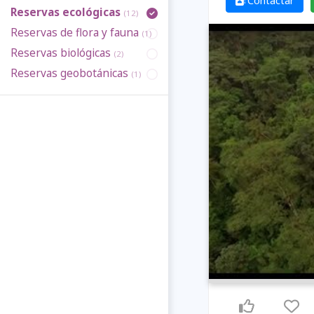
Contactar
Reservas ecológicas
(12)
Reservas de flora y fauna
(1)
Reservas biológicas
(2)
Reservas geobotánicas
(1)
Previous