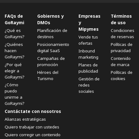
FAQs de
Gobiernos y
Empresas
Términos
GoRaymi
DMOs
y
de uso
Mipymes
¿Qué es
Planificación de
Condiciones
GoRaymi?
destinos
de reservas
Vende tus
ofertas
¿Quiénes
Posicionamiento
Políticas de
hacen
digital SaaS
privacidad
Inbound
GoRaymi?
marketing
Campañas de
Contenido
¿Por qué
promoción
de marca
Planes de
elegir a
publicidad
Héroes del
Políticas de
GoRaymi?
Turismo
cookies
Gestión de
¿Cómo
redes
puedo
sociales
unirme a
GoRaymi?
Contáctate con nosotros
Alianzas estratégicas
Quiero trabajar con ustedes
Quiero corregir un contenido