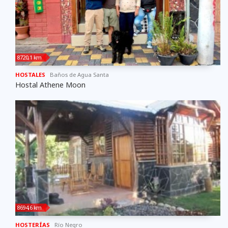
8720,1 km
HOSTALES
Baños de Agua Santa
Hostal Athene Moon
8694,6 km
HOSTERÍAS
Río Negro