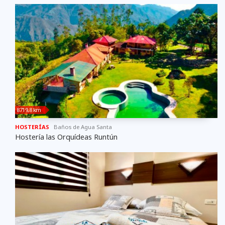
8719,8 km
HOSTERÍAS
Baños de Agua Santa
Hostería las Orquídeas Runtún