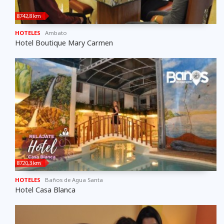
8742,8 km
HOTELES
Ambato
Hotel Boutique Mary Carmen
8720,3 km
HOTELES
Baños de Agua Santa
Hotel Casa Blanca