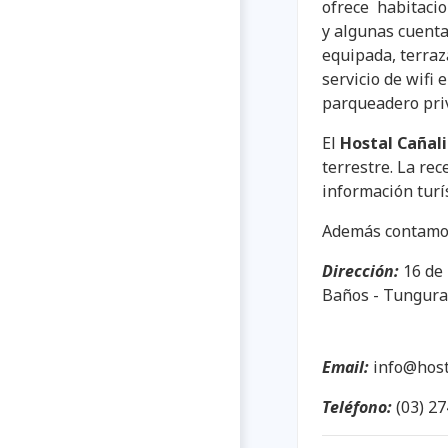
ofrece habitacio
y algunas cuent
equipada, terraz
servicio de wifi
parqueadero priv
El
Hostal Cañal
terrestre. La rec
información turís
Además contamos 
Dirección:
16 de 
Baños - Tungura
Email:
info@host
Teléfono:
(03) 2