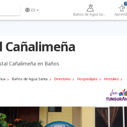
7
ES
Baños de Agua Santa
Aprend
l Cañalimeña
stal Cañalimeña en Baños
hua
Baños de Agua Santa
Directorio
Hospedajes
Hostales