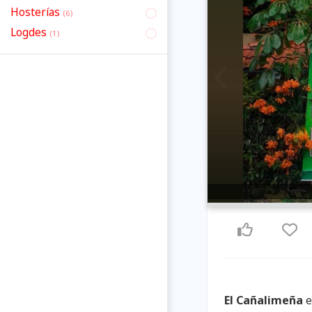
Hosterías
(6)
Logdes
(1)
Previous
El Cañalimeña
e