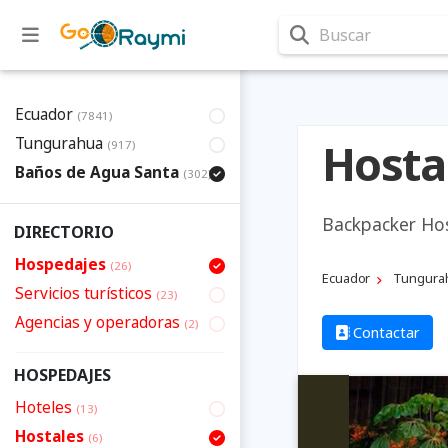
Buscar
Ecuador
(7841)
Tungurahua
Hosta
(917)
Baños de Agua Santa
(302)
Backpacker Ho
DIRECTORIO
Hospedajes
(26)
Ecuador
Tungura
Servicios turísticos
(23)
Agencias y operadoras
(2)
Contactar
HOSPEDAJES
Hoteles
(13)
Hostales
(6)