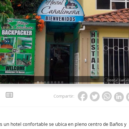
Hostal Caña
Hostal Caña
Hostal Caña
Hostal Caña
Hostal Caña
Hostal Caña
Hostal Caña
Hostal Caña
Compartir
:
s un hotel confortable se ubica en pleno centro de Baños y