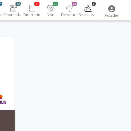
7
43
51
64
62
5
e
Emprendedores
Directorio
Vive
Descubre
Destinos turísticos
Acceder