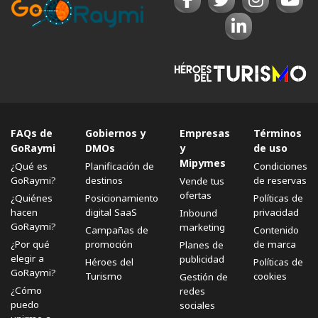
FAQs de
Gobiernos y
Empresas
Términos
GoRaymi
DMOs
y
de uso
Mipymes
¿Qué es
Planificación de
Condiciones
GoRaymi?
destinos
de reservas
Vende tus
ofertas
¿Quiénes
Posicionamiento
Políticas de
hacen
digital SaaS
privacidad
Inbound
GoRaymi?
marketing
Campañas de
Contenido
¿Por qué
promoción
de marca
Planes de
elegir a
publicidad
Héroes del
Políticas de
GoRaymi?
Turismo
cookies
Gestión de
¿Cómo
redes
puedo
sociales