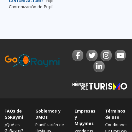
CANTONIZACIONES
Pujilí
Cantonización de Pujilí
FAQs de
Gobiernos y
Empresas
Términos
GoRaymi
DMOs
y
de uso
Mipymes
¿Qué es
Planificación de
Condiciones
GoRaymi?
destinos
de reservas
Vende tus