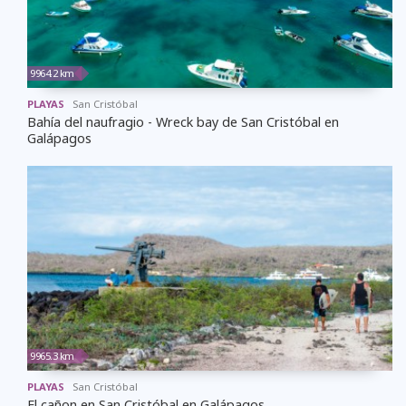
9964.2 km
PLAYAS
San Cristóbal
Bahía del naufragio - Wreck bay de San Cristóbal en
Galápagos
9965.3 km
PLAYAS
San Cristóbal
El cañon en San Cristóbal en Galápagos