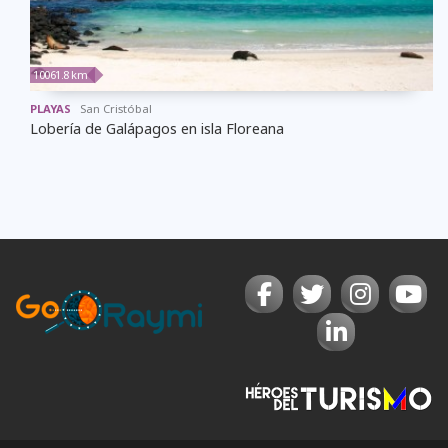
10061.8 km
PLAYAS
San Cristóbal
Lobería de Galápagos en isla Floreana