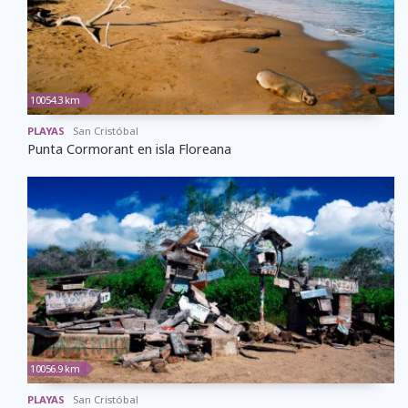
10054.3 km
PLAYAS
San Cristóbal
Punta Cormorant en isla Floreana
10056.9 km
PLAYAS
San Cristóbal