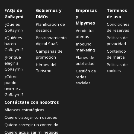
FAQs de
Gobiernos y
Empresas
Términos
GoRaymi
DMOs
y
de uso
Mipymes
¿Qué es
Planificación de
Condiciones
GoRaymi?
destinos
de reservas
Vende tus
ofertas
¿Quiénes
Posicionamiento
Políticas de
hacen
digital SaaS
privacidad
Inbound
GoRaymi?
marketing
Campañas de
Contenido
¿Por qué
promoción
de marca
Planes de
elegir a
publicidad
Héroes del
Políticas de
GoRaymi?
Turismo
cookies
Gestión de
¿Cómo
redes
puedo
sociales
unirme a
GoRaymi?
Contáctate con nosotros
Alianzas estratégicas
Quiero trabajar con ustedes
Quiero corregir un contenido
Quiero actualizar mi negocio