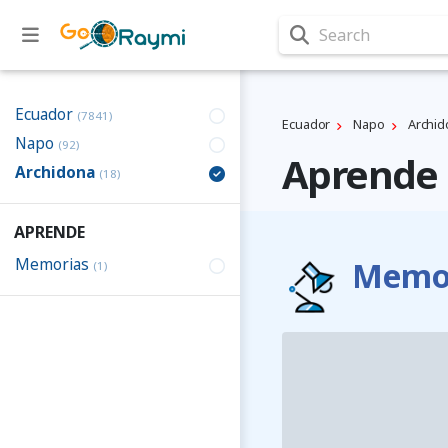
Search
Ecuador
(7841)
Ecuador
Napo
Archid
Napo
(92)
Aprende 
Archidona
(18)
APRENDE
Memorias
Memor
(1)