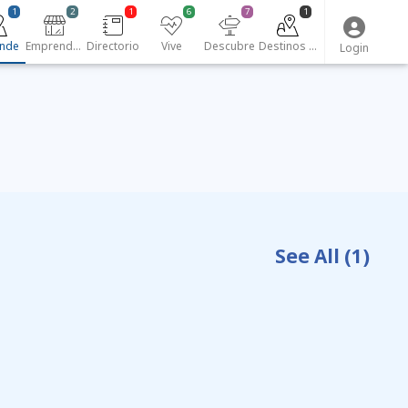
1
2
1
6
7
1
nde
Emprendedores
Directorio
Vive
Descubre
Destinos turísticos
Login
See All
(1)