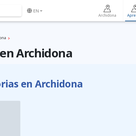
EN
Archidona
Apre
ona
en Archidona
ias en Archidona