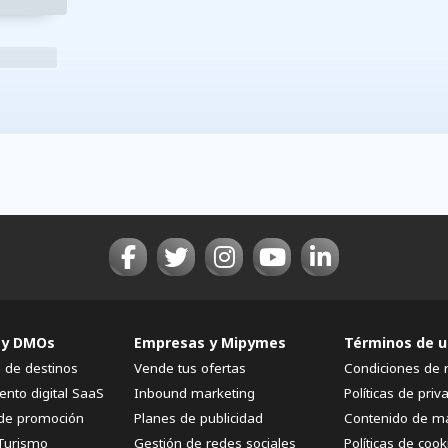
 y DMOs
Empresas y Mipymes
Términos de u
n de destinos
Vende tus ofertas
Condiciones de 
ento digital SaaS
Inbound marketing
Políticas de priv
de promoción
Planes de publicidad
Contenido de m
Turismo
Gestión de redes sociales
Políticas de cook