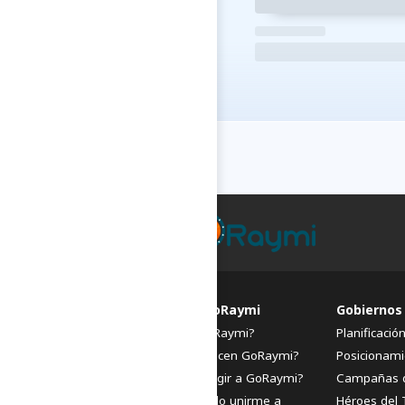
FAQs de GoRaymi
Gobiernos
¿Qué es GoRaymi?
Planificació
¿Quiénes hacen GoRaymi?
Posicionami
¿Por qué elegir a GoRaymi?
Campañas 
¿Cómo puedo unirme a
Héroes del 