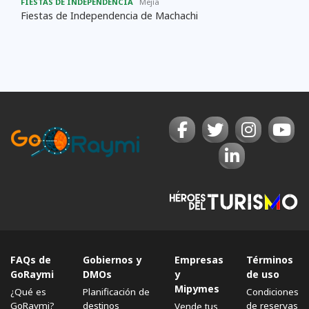
FIESTAS DE INDEPENDENCIA
Mejí­a
Fiestas de Independencia de Machachi
FAQs de
Gobiernos y
Empresas
Términos
GoRaymi
DMOs
y
de uso
Mipymes
¿Qué es
Planificación de
Condiciones
GoRaymi?
destinos
de reservas
Vende tus