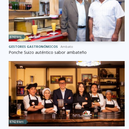
8743 km
GESTORES GASTRONÓMICOS
Ambato
Ponche Suizo auténtico sabor ambateño
8742.8 km