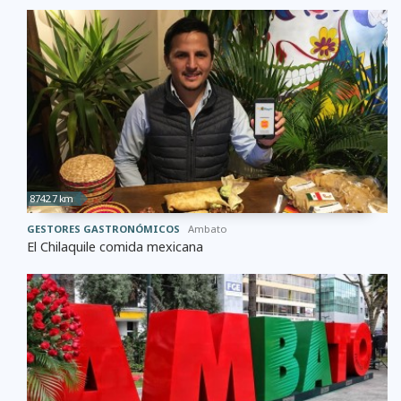
8742.7 km
GESTORES GASTRONÓMICOS
Ambato
El Chilaquile comida mexicana