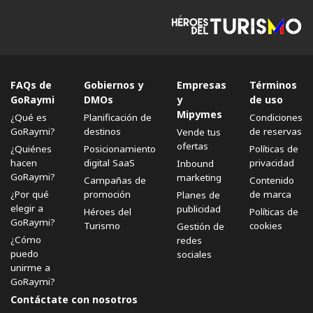
FAQs de
Gobiernos y
Empresas
Términos
GoRaymi
DMOs
y
de uso
Mipymes
¿Qué es
Planificación de
Condiciones
GoRaymi?
destinos
de reservas
Vende tus
ofertas
¿Quiénes
Posicionamiento
Políticas de
hacen
digital SaaS
privacidad
Inbound
GoRaymi?
marketing
Campañas de
Contenido
¿Por qué
promoción
de marca
Planes de
elegir a
publicidad
Héroes del
Políticas de
GoRaymi?
Turismo
cookies
Gestión de
¿Cómo
redes
puedo
sociales
unirme a
GoRaymi?
Contáctate con nosotros