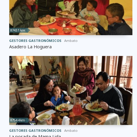
8743.1 km
GESTORES GASTRONÓMICOS
Ambato
Asadero La Hoguera
8754.4 km
GESTORES GASTRONÓMICOS
Ambato
La posada de Mama Lida