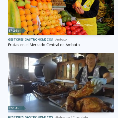
8742.6 km
GESTORES GASTRONÓMICOS
Ambato
Frutas en el Mercado Central de Ambato
8741.4 km
GESTORES GASTRONÓMICOS
Atahualpa / Chipzalata