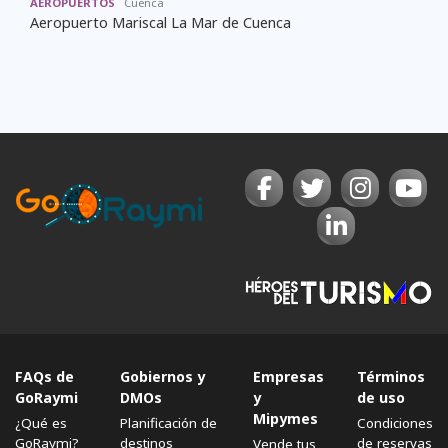
AEROPUERTOS
Cuenca
Aeropuerto Mariscal La Mar de Cuenca
FAQs de
Gobiernos y
Empresas
Términos
GoRaymi
DMOs
y
de uso
Mipymes
¿Qué es
Planificación de
Condiciones
GoRaymi?
destinos
de reservas
Vende tus